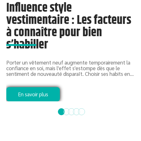
Influence style
e
vestimentaire : Les facteurs
à connaître pour bien
G
s’habiller
g
1
Porter un vêtement neuf augmente temporairement la
confiance en soi, mais l'effet s'estompe dès que le
sentiment de nouveauté disparaît. Choisir ses habits en
…
En savoir plus