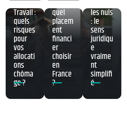
France
euros :
on pour
Travail :
quel
les nuls
quels
placem
: le
risques
ent
sens
pour
financi
juridiqu
vos
er
e
allocati
choisir
vraime
ons
en
nt
chôma
France
simplifi
ge ?
?
é