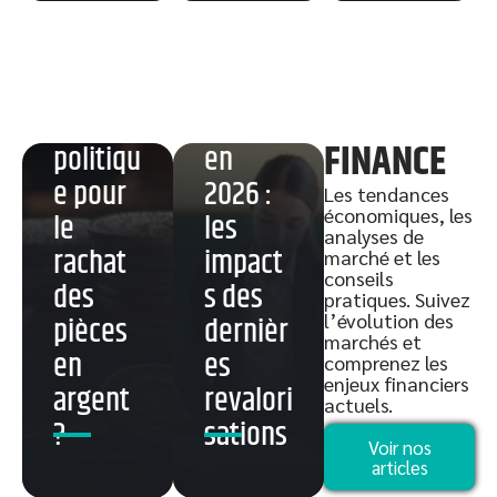
Banque
Grille
de
salaire
France :
prof
quelle
certifié
FINANCE
politiqu
en
e pour
2026 :
Les tendances
économiques, les
le
les
analyses de
rachat
impact
marché et les
conseils
des
s des
pratiques. Suivez
l’évolution des
pièces
dernièr
marchés et
en
es
comprenez les
enjeux financiers
argent
revalori
actuels.
?
sations
Désinsc
Investir
Notarié
Voir nos
ription
3000
définiti
articles