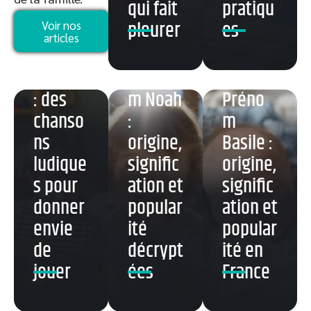
qui fait
pratiqu
guitare
pleurer
es
Voir nos
Partitio
articles
n pour
enfants
Préno
: des
m Noah
Préno
chanso
:
m
ns
origine,
Basile :
ludique
signific
origine,
s pour
ation et
signific
donner
popular
ation et
envie
ité
popular
de
décrypt
ité en
jouer
ées
France