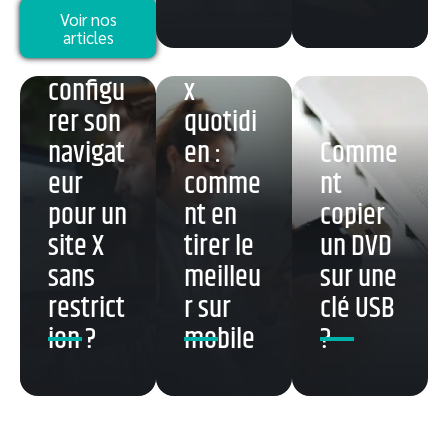
Comme
Voir nos
articles
nt
Buzzma
configu
x
rer son
quotidi
navigat
en :
Comme
eur
comme
nt
pour un
nt en
copier
site X
tirer le
un DVD
sans
meilleu
sur une
restrict
r sur
clé USB
ion ?
mobile
?