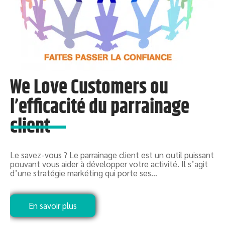
We Love Customers ou
l’efficacité du parrainage
client
Le savez-vous ? Le parrainage client est un outil puissant
L
pouvant vous aider à développer votre activité. Il s’agit
e
d’une stratégie markéting qui porte ses
…
d
En savoir plus