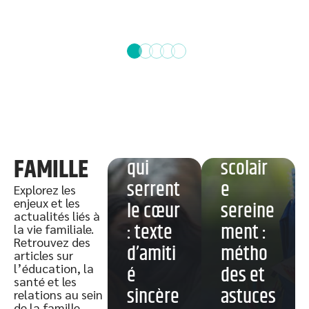
Prépar
Des
er la
mots
rentrée
FAMILLE
qui
scolair
serrent
e
Explorez les
enjeux et les
le cœur
sereine
actualités liés à
: texte
ment :
la vie familiale.
Retrouvez des
d’amiti
métho
articles sur
l’éducation, la
é
des et
Tablatu
santé et les
sincère
astuces
relations au sein
re
de la famille.