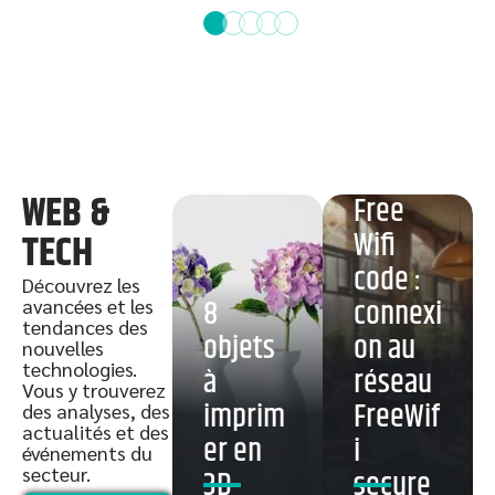
WEB &
Free
Wifi
TECH
code :
Découvrez les
8
connexi
avancées et les
tendances des
objets
on au
nouvelles
technologies.
à
réseau
Vous y trouverez
imprim
FreeWif
des analyses, des
actualités et des
er en
i
événements du
secteur.
3D
secure