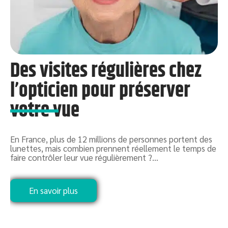
Des visites régulières chez
l’opticien pour préserver
votre vue
P
c
c
En France, plus de 12 millions de personnes portent des
lunettes, mais combien prennent réellement le temps de
faire contrôler leur vue régulièrement ?
…
En savoir plus