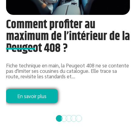
Comment profiter au
t
maximum de l’intérieur de la
Peugeot 408 ?
Q
d
c
Fiche technique en main, la Peugeot 408 ne se contente
pas d'imiter ses cousines du catalogue. Elle trace sa
route, revisite les standards et
…
En savoir plus