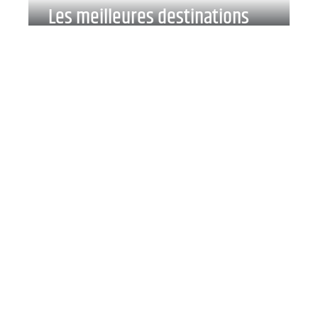
Les meilleures destinations
pour les fêtes de fin d’année
Nissan : associé de l’économie
bretonne