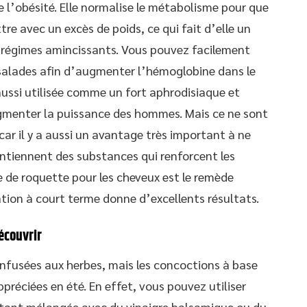
re l’obésité. Elle normalise le métabolisme pour que
e avec un excès de poids, ce qui fait d’elle un
e régimes amincissants. Vous pouvez facilement
 salades afin d’augmenter l’hémoglobine dans le
aussi utilisée comme un fort aphrodisiaque et
gmenter la puissance des hommes. Mais ce ne sont
 car il y a aussi un avantage très important à ne
ntiennent des substances qui renforcent les
le de roquette pour les cheveux est le remède
sation à court terme donne d’excellents résultats.
écouvrir
infusées aux herbes, mais les concoctions à base
préciées en été. En effet, vous pouvez utiliser
étant mélangée avec du vinaigre balsamique ou du