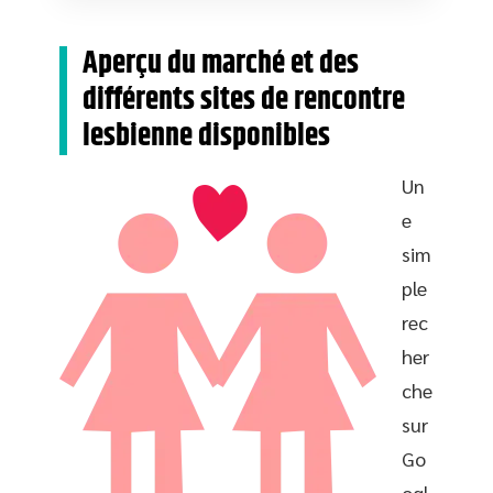
Aperçu du marché et des
différents sites de rencontre
lesbienne disponibles
Un
e
sim
ple
rec
her
che
sur
Go
ogl