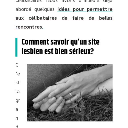
abordé quelques
idées pour permettre
aux célibataires de faire de belles
rencontres
.
Comment savoir qu’un site
lesbien est bien sérieux?
C
’e
st
la
gr
a
n
d