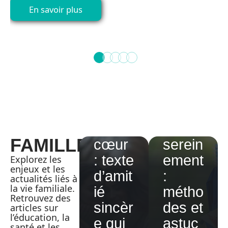
En savoir plus
Prépa
Des
rer la
mots
rentré
qui
e
serre
scolai
nt le
re
FAMILLE
cœur
serein
Tablat
: texte
ement
Explorez les
ure
enjeux et les
d’amit
:
guitar
actualités liés à
la vie familiale.
ié
métho
e
Retrouvez des
sincèr
des et
articles sur
Partiti
l’éducation, la
e qui
astuc
on
santé et les