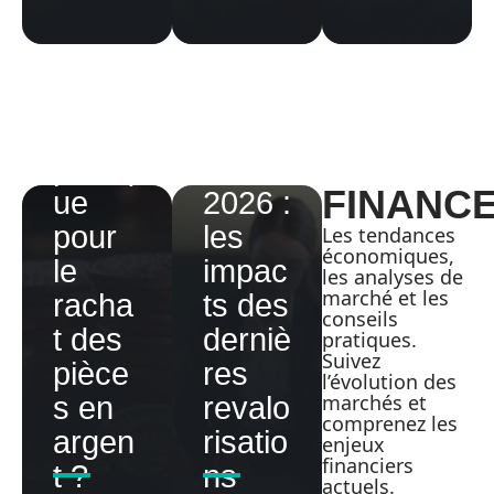
ue de
Grille
Franc
salair
e :
e prof
quelle
certifi
politiq
é en
FINANC
ue
2026 :
pour
les
Les tendances
économiques,
le
impac
les analyses de
marché et les
racha
ts des
conseils
t des
derniè
pratiques.
Désin
Suivez
pièce
res
scripti
Notari
l’évolution des
marchés et
s en
revalo
on
é
comprenez les
argen
risatio
enjeux
Franc
Invest
définit
financiers
t ?
ns
e
ir
ion
actuels.