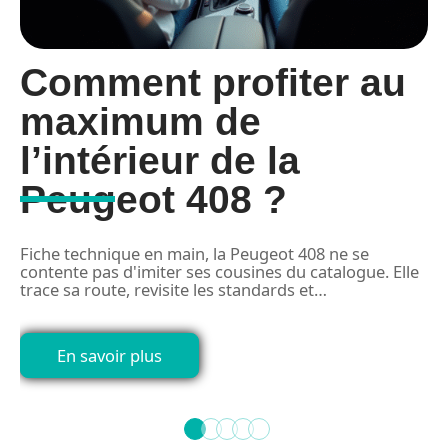
t
Comment profiter au
maximum de
l’intérieur de la
Peugeot 408 ?
Q
d
à
Fiche technique en main, la Peugeot 408 ne se
contente pas d'imiter ses cousines du catalogue. Elle
trace sa route, revisite les standards et
…
En savoir plus