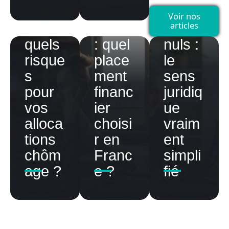
Travai
3000
pour
Voir nos
articles
l :
euros
les
quels
: quel
nuls :
risque
place
le
s
ment
sens
pour
financ
juridiq
vos
ier
ue
alloca
choisi
vraim
tions
r en
ent
chôm
Franc
simpli
age ?
e ?
fié