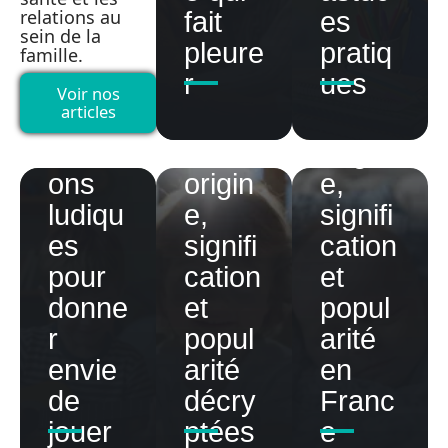
relations au
fait
es
pour
Préno
sein de la
pleure
pratiq
famille.
enfant
Préno
m
r
ues
s :
m
Basile
Voir nos
articles
des
Noah
:
chans
:
origin
ons
origin
e,
ludiqu
e,
signifi
es
signifi
cation
pour
cation
et
donne
et
popul
r
popul
arité
envie
arité
en
de
décry
Franc
jouer
ptées
e
Banq