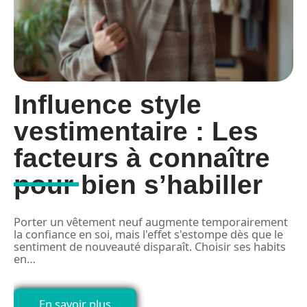
Influence style
vestimentaire : Les
facteurs à connaître
pour bien s’habiller
G
a
e
Porter un vêtement neuf augmente temporairement
la confiance en soi, mais l'effet s'estompe dès que le
sentiment de nouveauté disparaît. Choisir ses habits
en
…
En savoir plus