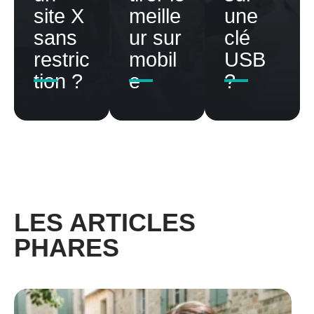
site X
meille
une
sans
ur sur
clé
restric
mobil
USB
tion ?
e
?
LES ARTICLES
PHARES