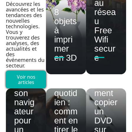
au
Découvrez les
avancées et les
8
résea
tendances des
objets
u
nouvelles
technologies.
à
Free
Vous y
trouverez des
impri
Wifi
analyses, des
mer
secur
actualités et
des
Com
en 3D
e
événements du
ment
secteur.
config
Buzz
Voir nos
articles
urer
max
Com
son
quotid
ment
navig
ien :
copier
ateur
comm
un
pour
ent en
DVD
un
tirer le
sur