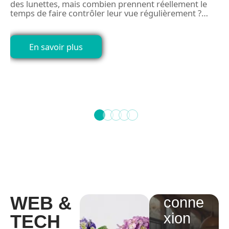
des lunettes, mais combien prennent réellement le
temps de faire contrôler leur vue régulièrement ?
…
P
c
c
En savoir plus
…
Free
Wifi
code :
WEB &
conne
xion
TECH