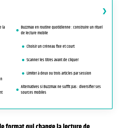
e la
Buzzmax en routine quotidienne : construire un rituel
de lecture mobile
Choisir un créneau fixe et court
Scanner les titres avant de cliquer
Limiter à deux ou trois articles par session
on
Alternatives si Buzzmax ne suffit pas : diversifier ses
nt
sources mobiles
e format qui change la lecture de