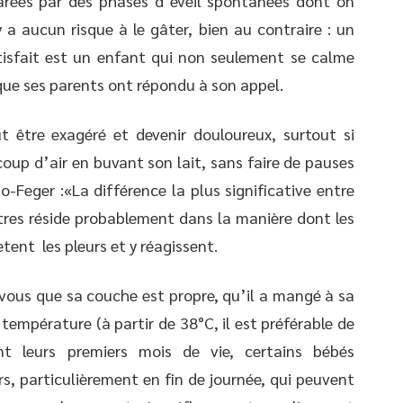
arées par des phases d’éveil spontanées dont on
y a aucun risque à le gâter, bien au contraire : un
tisfait est un enfant qui non seulement se calme
 que ses parents ont répondu à son appel.
t être exagéré et devenir douloureux, surtout si
coup d’air en buvant son lait, sans faire de pauses
-Feger :«La différence la plus significative entre
utres réside probablement dans la manière dont les
tent les pleurs et y réagissent.
vous que sa couche est propre, qu’il a mangé à sa
sa température (à partir de 38°C, il est préférable de
t leurs premiers mois de vie, certains bébés
s, particulièrement en fin de journée, qui peuvent