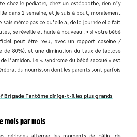
été chez le pédiatre, chez un ostéopathe, rien n’y
availle dans 1 semaine, et je suis à bout, moralement
 ne sais même pas ce qu’elle a, de la journée elle fait
es, se réveille et hurle à nouveau . • si votre bébé
tificiel peut être revu, avec un rapport caséine /
dre de 80%), et une diminution du taux de lactose
 de l’amidon. Le « syndrome du bébé secoué » est
érébral du nourrisson dont les parents sont parfois
Brigade Fantôme dirige-t-il les plus grands
re mois par mois
es périodes alterner les moments de câlin, de