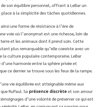
er de son équilibre personnel, offrant à LeBar un
 place à la simplicité des tâches quotidiennes.
ainsi une forme de résistance à l’ère de
 une voie où l’anonymat est une richesse, loin de
la terre et les animaux dont il prend soin. Cette
autant plus remarquable qu’elle coexiste avec un
e la culture populaire contemporaine. LeBar
ité d’une harmonie entre la sphère privée et
e ce dernier se trouve sous les feux de la rampe.
u’une vie équilibrée est atteignable même aux
l que RuPaul. Sa
présence discrète
et son amour
s témoignages d’une volonté de préserver ce qui est
la sérénité. LeBar, en conjuguant sa passion pour