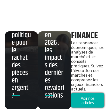
Banque
Grille
de
salaire
France :
prof
quelle
certifié
FINANCE
politiqu
en
e pour
2026 :
Les tendances
économiques, les
le
les
analyses de
rachat
impact
marché et les
conseils
des
s des
pratiques. Suivez
l’évolution des
pièces
dernièr
marchés et
en
es
comprenez les
enjeux financiers
argent
revalori
actuels.
?
sations
Désinsc
Investir
Notarié
Voir nos
ription
3000
définiti
articles