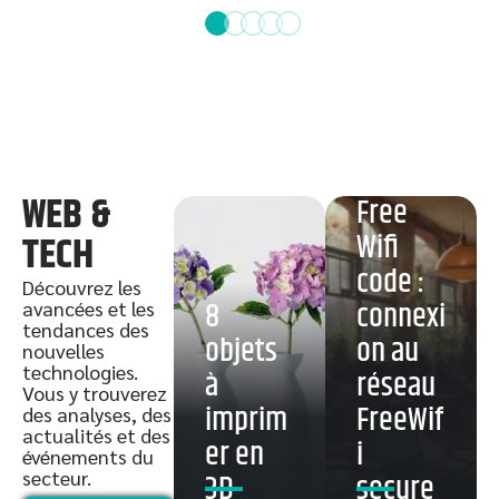
WEB &
Free
Wifi
TECH
code :
Découvrez les
8
connexi
avancées et les
tendances des
objets
on au
nouvelles
technologies.
à
réseau
Vous y trouverez
imprim
FreeWif
des analyses, des
actualités et des
er en
i
événements du
secteur.
3D
secure