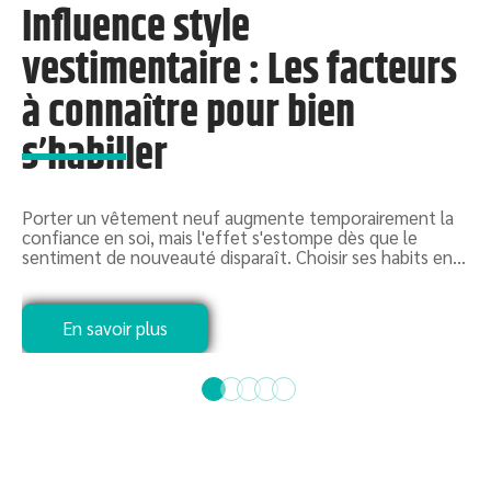
Influence style
e
vestimentaire : Les facteurs
à connaître pour bien
G
s’habiller
g
1
Porter un vêtement neuf augmente temporairement la
confiance en soi, mais l'effet s'estompe dès que le
sentiment de nouveauté disparaît. Choisir ses habits en
…
En savoir plus