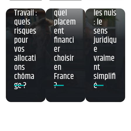
France
euros :
on pour
Travail :
quel
les nuls
quels
placem
: le
risques
ent
sens
pour
financi
juridiqu
vos
er
e
allocati
choisir
vraime
ons
en
nt
chôma
France
simplifi
ge ?
?
é