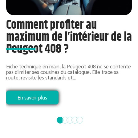
Comment profiter au
t
maximum de l’intérieur de la
Peugeot 408 ?
Q
d
c
Fiche technique en main, la Peugeot 408 ne se contente
pas d'imiter ses cousines du catalogue. Elle trace sa
route, revisite les standards et
…
En savoir plus