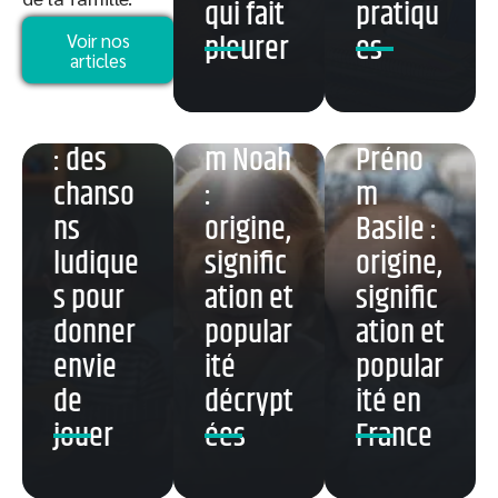
qui fait
pratiqu
guitare
pleurer
es
Voir nos
Partitio
articles
n pour
enfants
Préno
: des
m Noah
Préno
chanso
:
m
ns
origine,
Basile :
ludique
signific
origine,
s pour
ation et
signific
donner
popular
ation et
envie
ité
popular
de
décrypt
ité en
jouer
ées
France