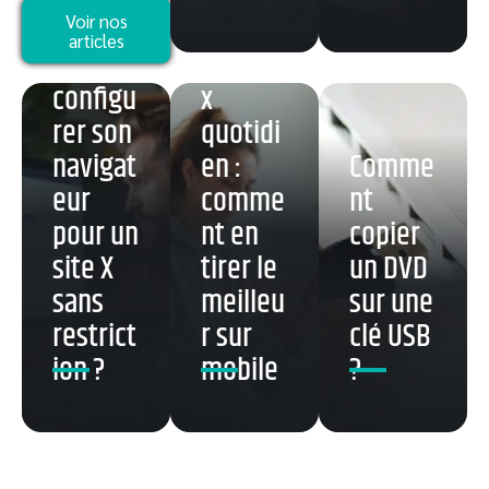
Comme
Voir nos
articles
nt
Buzzma
configu
x
rer son
quotidi
navigat
en :
Comme
eur
comme
nt
pour un
nt en
copier
site X
tirer le
un DVD
sans
meilleu
sur une
restrict
r sur
clé USB
ion ?
mobile
?