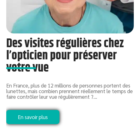
Des visites régulières chez
l’opticien pour préserver
votre vue
P
c
c
En France, plus de 12 millions de personnes portent des
lunettes, mais combien prennent réellement le temps de
faire contrôler leur vue régulièrement ?
…
En savoir plus