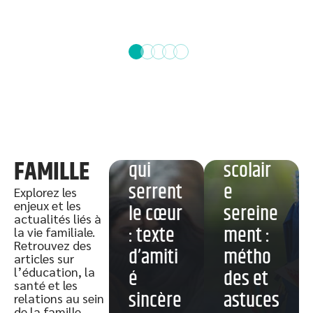
Prépar
Des
er la
mots
rentrée
FAMILLE
qui
scolair
serrent
e
Explorez les
enjeux et les
le cœur
sereine
actualités liés à
: texte
ment :
la vie familiale.
Retrouvez des
d’amiti
métho
articles sur
l’éducation, la
é
des et
Tablatu
santé et les
sincère
astuces
relations au sein
re
de la famille.