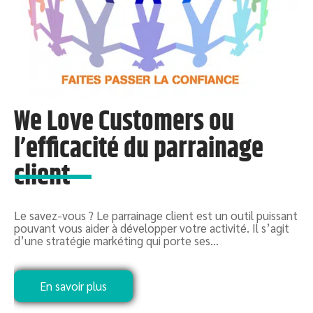
We Love Customers ou
l’efficacité du parrainage
client
Le savez-vous ? Le parrainage client est un outil puissant
L
pouvant vous aider à développer votre activité. Il s’agit
e
d’une stratégie markéting qui porte ses
…
d
En savoir plus