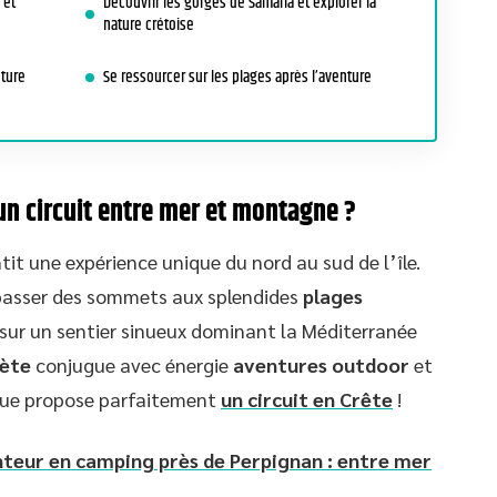
 et
Découvrir les gorges de Samaria et explorer la
nature crétoise
nture
Se ressourcer sur les plages après l’aventure
 un circuit entre mer et montagne ?
it une expérience unique du nord au sud de l’île.
r passer des sommets aux splendides
plages
er sur un sentier sinueux dominant la Méditerranée
ète
conjugue avec énergie
aventures outdoor
et
que propose parfaitement
un circuit en Crête
!
teur en camping près de Perpignan : entre mer