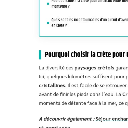
Pourquoi choisir la Crète pour un circuit entre mer
montagne ?
Quels sont les incontournables d’un circuit d’ave
en Crète ?
Pourquoi choisir la Crète pour
La diversité des
paysages crétois
garant
Ici, quelques kilomètres suffisent pou
cristallines
. Il est facile de se retrouv
avant de finir les pieds dans l’eau. La
Cr
moments de détente face à la mer, ce 
A découvrir également :
Séjour enchan
et montagne