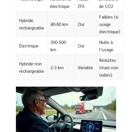
électrique
ZFE
de CO2
Faibles (si
Hybride
40-80 km
Oui
usage
rechargeable
électrique)
300-500
Nulle à
Électrique
Oui
km
l’usage
Réduites
Hybride non
2-3 km
Variable
(mais non
rechargeable
nulles)