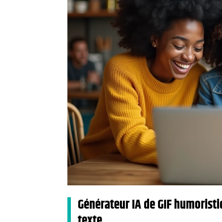
Générateur IA de GIF humoristiq
texte