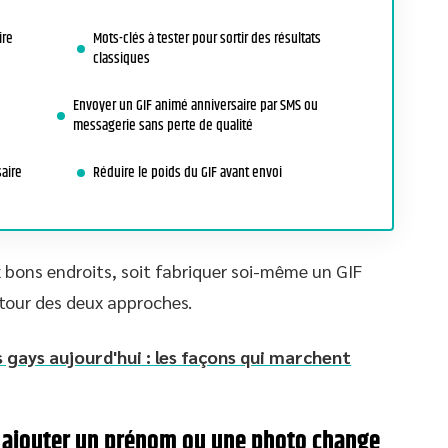
ire
Mots-clés à tester pour sortir des résultats
classiques
Envoyer un GIF animé anniversaire par SMS ou
messagerie sans perte de qualité
aire
Réduire le poids du GIF avant envoi
aux bons endroits, soit fabriquer soi-même un GIF
 tour des deux approches.
 gays aujourd'hui : les façons qui marchent
 : ajouter un prénom ou une photo change